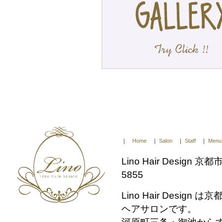
｜
Home
｜
Salon
｜
Staff
｜
Menu
Lino Hair Design
5855
Lino Hair Desi
ヘアサロンです。